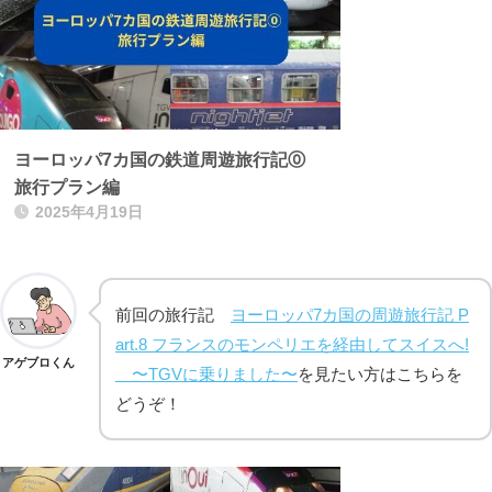
ヨーロッパ7カ国の鉄道周遊旅行記⓪
旅行プラン編
2025年4月19日
前回の旅行記
ヨーロッパ7カ国の周遊旅行記 P
art.8 フランスのモンペリエを経由してスイスへ!
アゲブロくん
〜TGVに乗りました〜
を見たい方はこちらを
どうぞ！