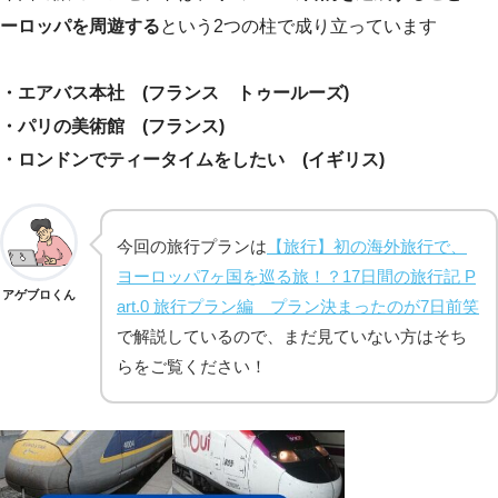
ーロッパを周遊する
という2つの柱で成り立っています
・エアバス本社 (フランス トゥールーズ)
・パリの美術館 (フランス)
・ロンドンでティータイムをしたい (イギリス)
今回の旅行プランは
【旅行】初の海外旅行で、
ヨーロッパ7ヶ国を巡る旅！？17日間の旅行記 P
アゲブロくん
art.0 旅行プラン編 プラン決まったのが7日前笑
で解説しているので、まだ見ていない方はそち
らをご覧ください！