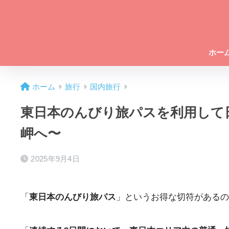
ホー
ホーム
旅行
国内旅行
東日本のんびり旅パスを利用して
岬へ〜
2025年9月4日
「
東日本のんびり旅パス
」というお得な切符があるの