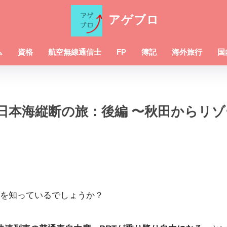
アゲブロ
ム
資格
航空無線通信士
FP
簿記
海外旅行
国
日本海縦断の旅：後編 〜秋田からリ
を知っているでしょうか？